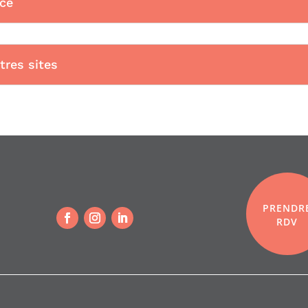
nce
res sites
PRENDR
RDV