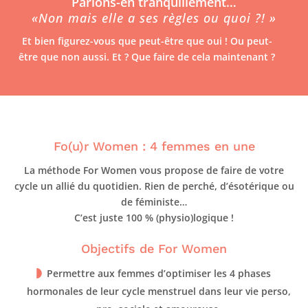
Parlons-en tranquillement…
«Non mais elle a ses règles ou quoi ?! »
Et bien figurez-vous que peut-être que oui ! Ou peut-
être que non aussi. Et ? Que faire de cela maintenant ?
Fo(u)r Women : 4 femmes en une
La méthode For Women vous propose de faire de votre
cycle un allié du quotidien. Rien de perché, d’ésotérique ou
de féministe…
C’est juste 100 % (physio)logique !
Objectifs de For Women
Permettre aux femmes d’optimiser les 4 phases
hormonales de leur cycle menstruel dans leur vie perso,